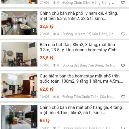
21/06
4
Đường Chân Cầm, Hàng Trống, Hà Nội
Chính chủ bán nhà phố lý nam đế, 4 tầng,
mặt tiền 6.3m, 88m2, 32.5 tỉ, kinh...
32,5 tỷ
3
20/06
4
Đường Lý Nam Đế, Cửa Đông, Hà Nội
Bán nhà bát đàn, 85m2, 3 tầng, mặt tiền
3.3m, 23.5 tỷ, kinh doanh homestay đỉnh
23,5 tỷ
3
17/06
4
Đường Bát Đàn, Cửa Đông, Hà Nội
Cực hiếm bán tòa homestay mặt phố trần
quốc toản, 100m2, 9 tầng 1 hầm, mt 4.5m,...
62,8 tỷ
3
16/06
6
Đường Trần Quốc Toản, Cửa Nam, Hà Nội
Chính chủ bán nhà mặt phố hàng gà, 4 tầng,
mặt tiền 4.15m, 55m2, 55 tỉ, kinh...
55 tỷ
3
15/06
7
Đường Hàng Gà, Cửa Đông, Hà Nội