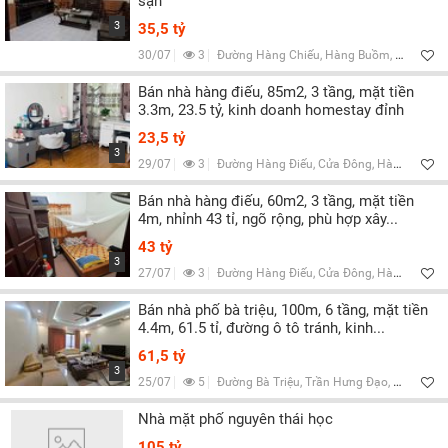
sạn
3
35,5 tỷ
30/07
3
Đường Hàng Chiếu, Hàng Buồm, Hà Nội
Bán nhà hàng điếu, 85m2, 3 tầng, mặt tiền
3.3m, 23.5 tỷ, kinh doanh homestay đỉnh
23,5 tỷ
3
29/07
3
Đường Hàng Điếu, Cửa Đông, Hà Nội
Bán nhà hàng điếu, 60m2, 3 tầng, mặt tiền
4m, nhỉnh 43 tỉ, ngõ rộng, phù hợp xây...
43 tỷ
3
27/07
3
Đường Hàng Điếu, Cửa Đông, Hà Nội
Bán nhà phố bà triệu, 100m, 6 tầng, mặt tiền
4.4m, 61.5 tỉ, đường ô tô tránh, kinh...
61,5 tỷ
3
25/07
5
Đường Bà Triệu, Trần Hưng Đạo, Hà Nội
Nhà mặt phố nguyên thái học
105 tỷ