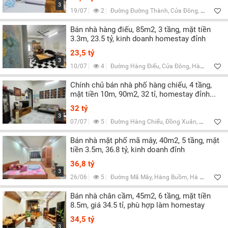
3
19/07
2
Đường Đường Thành, Cửa Đông, Hà Nội
Bán nhà hàng điếu, 85m2, 3 tầng, mặt tiền
3.3m, 23.5 tỷ, kinh doanh homestay đỉnh
23,5 tỷ
3
10/07
4
Đường Hàng Điếu, Cửa Đông, Hà Nội
Chính chủ bán nhà phố hàng chiếu, 4 tầng,
mặt tiền 10m, 90m2, 32 tỉ, homestay đỉnh...
32 tỷ
3
07/07
5
Đường Hàng Chiếu, Đồng Xuân, Hà Nội
Bán nhà mặt phố mã mây, 40m2, 5 tầng, mặt
tiền 3.5m, 36.8 tỷ, kinh doanh đỉnh
36,8 tỷ
3
26/06
5
Đường Mã Mây, Hàng Buồm, Hà Nội
Bán nhà chân cầm, 45m2, 6 tầng, mặt tiền
8.5m, giá 34.5 tỉ, phù hợp làm homestay
34,5 tỷ
3