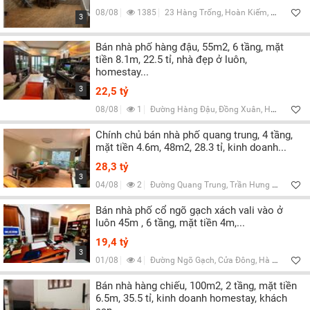
Lọc
08/08
1385
23 Hàng Trống, Hoàn Kiếm, Hà Nội
3
Bán nhà phố hàng đậu, 55m2, 6 tầng, mặt
tiền 8.1m, 22.5 tỉ, nhà đẹp ở luôn,
homestay...
3
22,5 tỷ
08/08
1
Đường Hàng Đậu, Đồng Xuân, Hà Nội
Chính chủ bán nhà phố quang trung, 4 tầng,
mặt tiền 4.6m, 48m2, 28.3 tỉ, kinh doanh...
28,3 tỷ
3
04/08
2
Đường Quang Trung, Trần Hưng Đạo, Hà Nội
Bán nhà phố cổ ngõ gạch xách vali vào ở
luôn 45m , 6 tầng, mặt tiền 4m,...
19,4 tỷ
3
01/08
4
Đường Ngõ Gạch, Cửa Đông, Hà Nội
Bán nhà hàng chiếu, 100m2, 2 tầng, mặt tiền
6.5m, 35.5 tỉ, kinh doanh homestay, khách