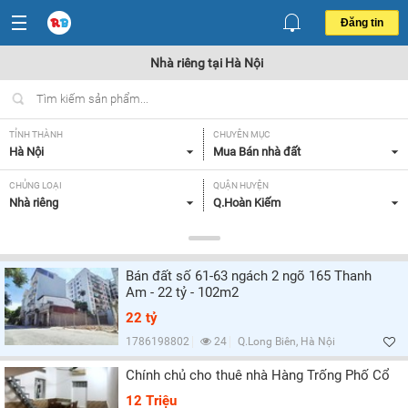
Đăng tin
Nhà riêng tại Hà Nội
TỈNH THÀNH
CHUYÊN MỤC
Hà Nội
Mua Bán nhà đất
CHỦNG LOẠI
QUẬN HUYỆN
Nhà riêng
Q.Hoàn Kiếm
DIỆN TÍCH
MỨC GIÁ
Tất cả
Tất cả
Bán đất số 61-63 ngách 2 ngõ 165 Thanh
HƯỚNG
MẶT TIỀN
Am - 22 tỷ - 102m2
Đông Bắc,
Tất cả
22 tỷ
GIẤY TỜ PHÁP LÝ
1786198802
24
Q.Long Biên, Hà Nội
Tất cả
Chính chủ cho thuê nhà Hàng Trống Phố Cổ
12 Triệu