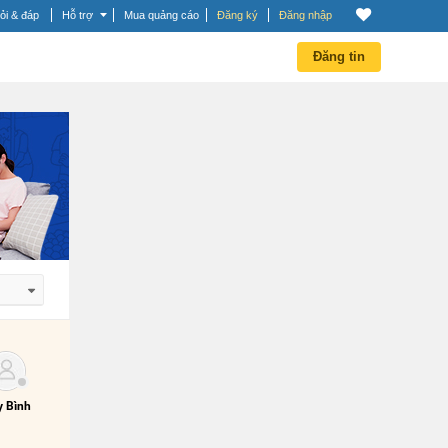
ỏi & đáp
Hỗ trợ
Mua quảng cáo
Đăng ký
Đăng nhập
Đăng tin
 dần
 dần
 Bình