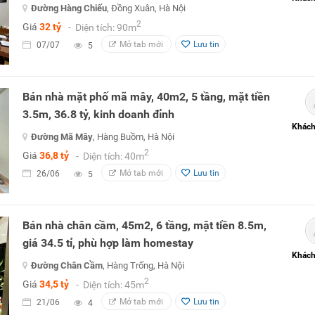
Đường Hàng Chiếu
, Đồng Xuân, Hà Nội
2
Giá
32 tỷ
- Diện tích: 90m
Mở tab mới
Lưu tin
07/07
5
Bán nhà mặt phố mã mây, 40m2, 5 tầng, mặt tiền
3.5m, 36.8 tỷ, kinh doanh đỉnh
Khách
Đường Mã Mây
, Hàng Buồm, Hà Nội
2
Giá
36,8 tỷ
- Diện tích: 40m
Mở tab mới
Lưu tin
26/06
5
Bán nhà chân cầm, 45m2, 6 tầng, mặt tiền 8.5m,
giá 34.5 tỉ, phù hợp làm homestay
Khách
Đường Chân Cầm
, Hàng Trống, Hà Nội
2
Giá
34,5 tỷ
- Diện tích: 45m
Mở tab mới
Lưu tin
21/06
4