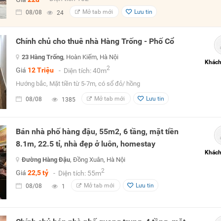
Mở tab mới
Lưu tin
08/08
24
Chính chủ cho thuê nhà Hàng Trống - Phố Cổ
23 Hàng Trống
, Hoàn Kiếm, Hà Nội
Khách
2
Giá
12 Triệu
- Diện tích: 40m
Hướng bắc, Mặt tiền từ 5-7m, có sổ đỏ/ hồng
Mở tab mới
Lưu tin
08/08
1385
Bán nhà phố hàng đậu, 55m2, 6 tầng, mặt tiền
8.1m, 22.5 tỉ, nhà đẹp ở luôn, homestay
Khách
Đường Hàng Đậu
, Đồng Xuân, Hà Nội
2
Giá
22,5 tỷ
- Diện tích: 55m
Mở tab mới
Lưu tin
08/08
1