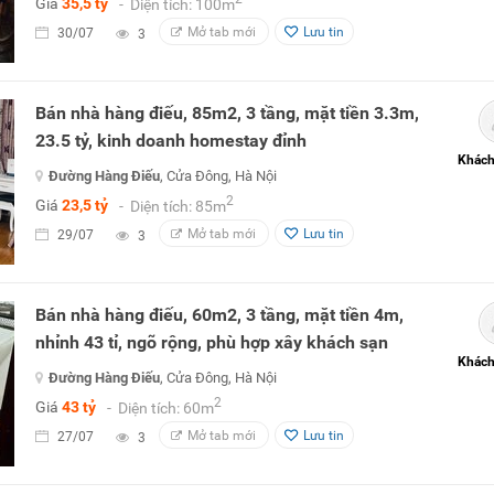
Giá
35,5 tỷ
- Diện tích: 100m
Mở tab mới
Lưu tin
30/07
3
Bán nhà hàng điếu, 85m2, 3 tầng, mặt tiền 3.3m,
23.5 tỷ, kinh doanh homestay đỉnh
Khách
Đường Hàng Điếu
, Cửa Đông, Hà Nội
2
Giá
23,5 tỷ
- Diện tích: 85m
Mở tab mới
Lưu tin
29/07
3
Bán nhà hàng điếu, 60m2, 3 tầng, mặt tiền 4m,
nhỉnh 43 tỉ, ngõ rộng, phù hợp xây khách sạn
Khách
Đường Hàng Điếu
, Cửa Đông, Hà Nội
2
Giá
43 tỷ
- Diện tích: 60m
Mở tab mới
Lưu tin
27/07
3