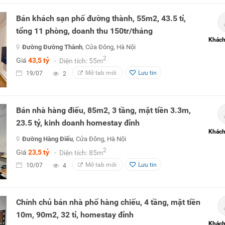
Bán khách sạn phố đường thành, 55m2, 43.5 tỉ,
tổng 11 phòng, doanh thu 150tr/tháng
Khách
Đường Đường Thành
, Cửa Đông, Hà Nội
2
Giá
43,5 tỷ
- Diện tích: 55m
Mở tab mới
Lưu tin
19/07
2
Bán nhà hàng điếu, 85m2, 3 tầng, mặt tiền 3.3m,
23.5 tỷ, kinh doanh homestay đỉnh
Khách
Đường Hàng Điếu
, Cửa Đông, Hà Nội
2
Giá
23,5 tỷ
- Diện tích: 85m
Mở tab mới
Lưu tin
10/07
4
Chính chủ bán nhà phố hàng chiếu, 4 tầng, mặt tiền
10m, 90m2, 32 tỉ, homestay đỉnh
Khách