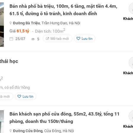
Bán nhà phố bà triệu, 100m, 6 tầng, mặt tiền 4.4m,
61.5 tỉ, đường ô tô tránh, kinh doanh đỉnh
Khách
Đường Bà Triệu
, Trần Hưng Đạo, Hà Nội
2
Giá
61,5 tỷ
- Diện tích: 100m
Mở tab mới
Lưu tin
25/07
5
thái học
Khách
2
m
m, có sổ đỏ/ hồng
ab mới
Lưu tin
Bán khách sạn phố cửa đông, 55m2, 43.5tỷ, tổng 11
phòng, doanh thu 150tr/tháng
Khách
Đường Cửa Đông
, Cửa Đông, Hà Nội