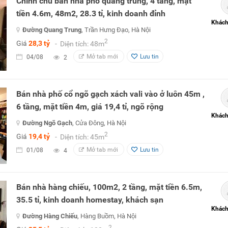
Chính chủ bán nhà phố quang trung, 4 tầng, mặt
tiền 4.6m, 48m2, 28.3 tỉ, kinh doanh đỉnh
Khách
Đường Quang Trung
, Trần Hưng Đạo, Hà Nội
2
Giá
28,3 tỷ
- Diện tích: 48m
Mở tab mới
Lưu tin
04/08
2
Bán nhà phố cổ ngõ gạch xách vali vào ở luôn 45m ,
6 tầng, mặt tiền 4m, giá 19,4 tỉ, ngõ rộng
Khách
Đường Ngõ Gạch
, Cửa Đông, Hà Nội
2
Giá
19,4 tỷ
- Diện tích: 45m
Mở tab mới
Lưu tin
01/08
4
Bán nhà hàng chiếu, 100m2, 2 tầng, mặt tiền 6.5m,
35.5 tỉ, kinh doanh homestay, khách sạn
Khách
Đường Hàng Chiếu
, Hàng Buồm, Hà Nội
2