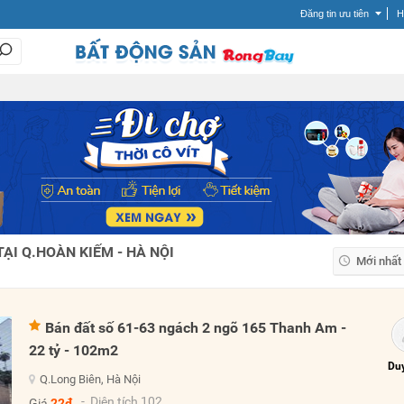
Đăng tin ưu tiên
H
ẠI Q.HOÀN KIẾM - HÀ NỘI
Mới nhất
Mới nhất
Giá tăng
Bán đất số 61-63 ngách 2 ngõ 165 Thanh Am -
Giá giảm
22 tỷ - 102m2
Duy
Q.Long Biên, Hà Nội
- Diện tích 102
Giá
22đ