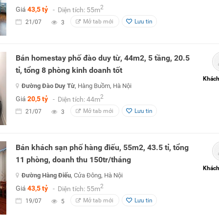
2
Giá
43,5 tỷ
- Diện tích: 55m
Mở tab mới
Lưu tin
21/07
3
Bán homestay phố đào duy từ, 44m2, 5 tầng, 20.5
tỉ, tổng 8 phòng kinh doanh tốt
Khách
Đường Đào Duy Từ
, Hàng Buồm, Hà Nội
2
Giá
20,5 tỷ
- Diện tích: 44m
Mở tab mới
Lưu tin
21/07
3
Bán khách sạn phố hàng điếu, 55m2, 43.5 tỉ, tổng
11 phòng, doanh thu 150tr/tháng
Khách
Đường Hàng Điếu
, Cửa Đông, Hà Nội
2
Giá
43,5 tỷ
- Diện tích: 55m
Mở tab mới
Lưu tin
19/07
5