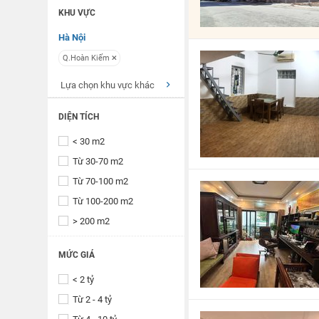
KHU VỰC
Hà Nội
Q.Hoàn Kiếm
Lựa chọn khu vực khác
DIỆN TÍCH
< 30 m2
Từ 30-70 m2
Từ 70-100 m2
Từ 100-200 m2
> 200 m2
MỨC GIÁ
< 2 tỷ
Từ 2 - 4 tỷ