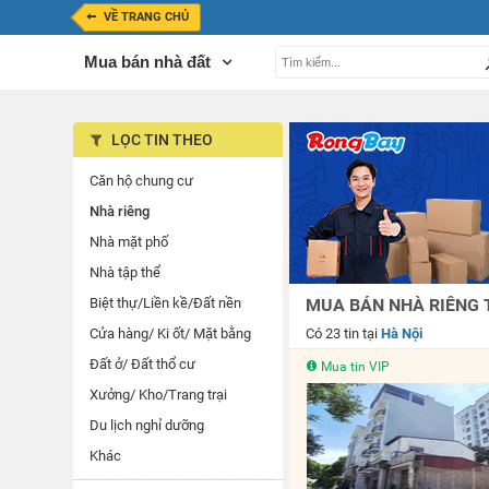
VỀ TRANG CHỦ
Mua bán nhà đất
LỌC TIN THEO
Căn hộ chung cư
Nhà riêng
Nhà mặt phố
Nhà tập thể
Biệt thự/Liền kề/Đất nền
MUA BÁN NHÀ RIÊNG T
Cửa hàng/ Ki ốt/ Mặt bằng
Có 23 tin tại
Hà Nội
Đất ở/ Đất thổ cư
Mua tin VIP
Xưởng/ Kho/Trang trại
Du lịch nghỉ dưỡng
Khác