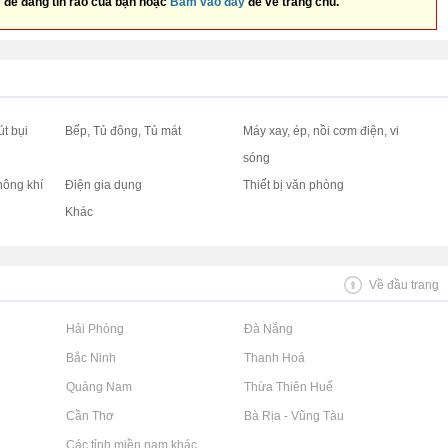
y
để đăng tin rao của bạn hoặc
Bấm vào đây
để về trang chủ.
út bụi
Bếp, Tủ đông, Tủ mát
Máy xay, ép, nồi cơm điện, vi
sóng
hông khí
Điện gia dụng
Thiết bị văn phòng
Khác
Về đầu trang
Rao vặt tại Hải Phòng
Rao vặt tại Đà Nẵng
Rao vặt tại Bắc Ninh
Rao vặt tại Thanh Hoá
Rao vặt tại Quảng Nam
Rao vặt tại Thừa Thiên Huế
Rao vặt tại Cần Thơ
Rao vặt tại Bà Rịa - Vũng Tàu
Rao vặt tại Các tỉnh miền nam khác