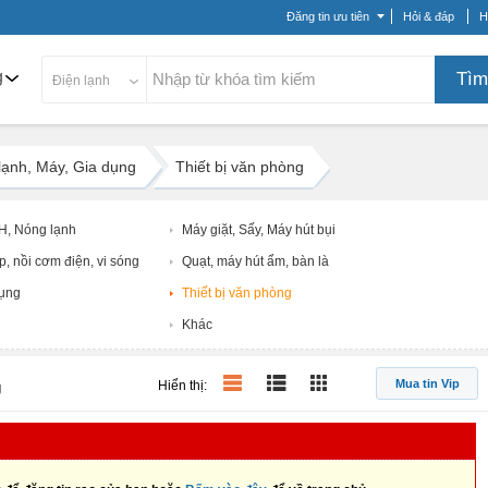
Đăng tin ưu tiên
Hỏi & đáp
H
g
Tìm
Điện lạnh
lạnh, Máy, Gia dụng
Thiết bị văn phòng
ĐH, Nóng lạnh
Máy giặt, Sấy, Máy hút bụi
p, nồi cơm điện, vi sóng
Quạt, máy hút ẩm, bàn là
dụng
Thiết bị văn phòng
Khác
Mua tin Vip
g
Hiển thị: