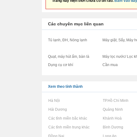
Trang này hiện thời chưa có tin rao.
Bấm vào đâ
Các chuyên mục liên quan
Tủ lạnh, ĐH, Nóng lạnh
Máy giặt, Sấy, Máy h
Quạt, máy hút ẩm, bàn là
Máy lọc nước/ Lọc k
Dụng cụ cơ khí
Cần mua
Xem theo tỉnh thành
Rao vặt tại Hà Nội
Rao vặt tại TP.Hồ Chí Minh
Rao vặt tại Hải Dương
Rao vặt tại Quảng Ninh
Rao vặt tại Các tỉnh miền bắc khác
Rao vặt tại Khánh Hoà
Rao vặt tại Các tỉnh miền trung khác
Rao vặt tại Bình Dương
Rao vặt tại Đồng Nai
Rao vặt tại Long An