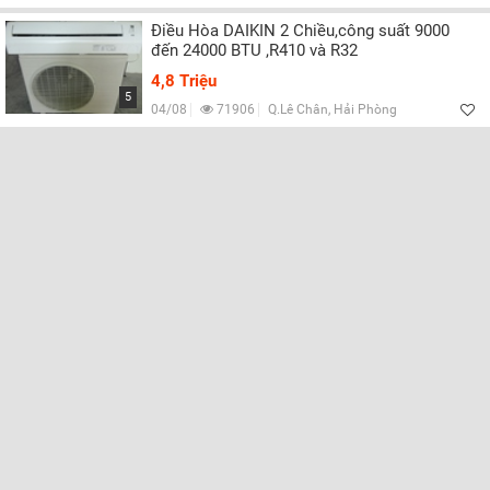
Điều Hòa DAIKIN 2 Chiều,công suất 9000
đến 24000 BTU ,R410 và R32
4,8 Triệu
5
04/08
71906
Q.Lê Chân, Hải Phòng