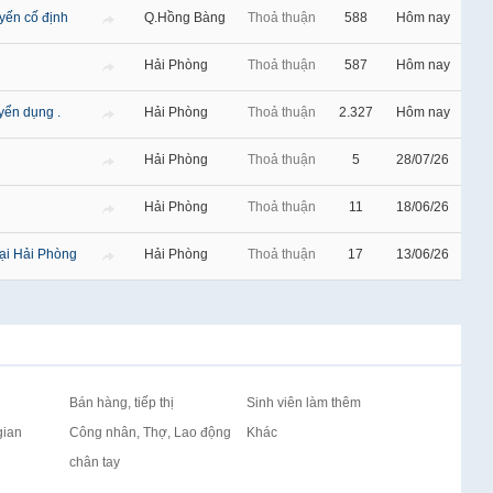
yến cố định
Q.Hồng Bàng
Thoả thuận
588
Hôm nay
Hải Phòng
Thoả thuận
587
Hôm nay
uyển dụng .
Hải Phòng
Thoả thuận
2.327
Hôm nay
Hải Phòng
Thoả thuận
5
28/07/26
Hải Phòng
Thoả thuận
11
18/06/26
ại Hải Phòng
Hải Phòng
Thoả thuận
17
13/06/26
Bán hàng, tiếp thị
Sinh viên làm thêm
gian
Công nhân, Thợ, Lao động
Khác
chân tay