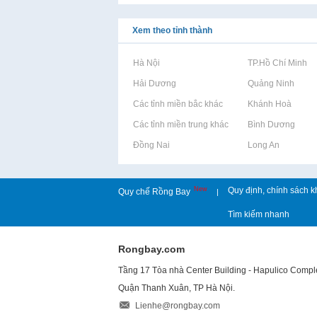
Xem theo tỉnh thành
Rao vặt tại Hà Nội
Rao vặt tại TP.Hồ Chí Minh
Rao vặt tại Hải Dương
Rao vặt tại Quảng Ninh
Rao vặt tại Các tỉnh miền bắc khác
Rao vặt tại Khánh Hoà
Rao vặt tại Các tỉnh miền trung khác
Rao vặt tại Bình Dương
Rao vặt tại Đồng Nai
Rao vặt tại Long An
New
Quy định, chính sách k
Quy chế Rồng Bay
|
Tìm kiếm nhanh
Rongbay.com
Tầng 17 Tòa nhà Center Building - Hapulico Comp
Quận Thanh Xuân, TP Hà Nội.
Lienhe@rongbay.com