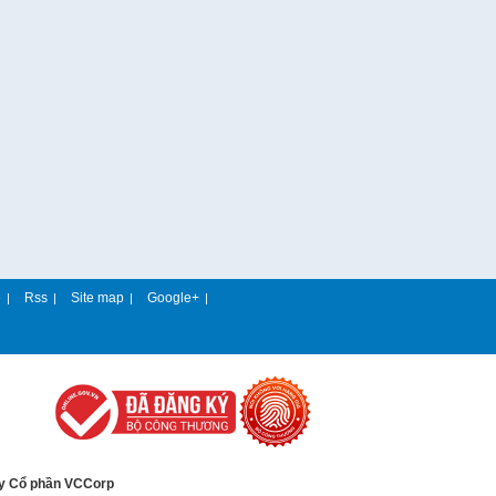
e
Rss
Site map
Google+
|
|
|
|
y Cổ phần VCCorp