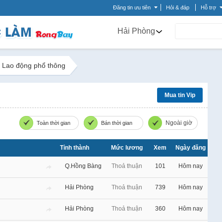
Đăng tin ưu tiên
Hỏi & đáp
Hỗ trợ
Hải Phòng
Lao động phổ thông
Mua tin Vip
Ngoài giờ
Toàn thời gian
Bán thời gian
Tỉnh thành
Mức lương
Xem
Ngày đăng
Q.Hồng Bàng
Thoả thuận
101
Hôm nay
Hải Phòng
Thoả thuận
739
Hôm nay
Hải Phòng
Thoả thuận
360
Hôm nay