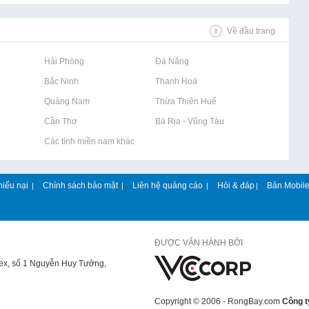
Về đầu trang
Rao vặt tại Hải Phòng
Rao vặt tại Đà Nẵng
Rao vặt tại Bắc Ninh
Rao vặt tại Thanh Hoá
Rao vặt tại Quảng Nam
Rao vặt tại Thừa Thiên Huế
Rao vặt tại Cần Thơ
Rao vặt tại Bà Rịa - Vũng Tàu
Rao vặt tại Các tỉnh miền nam khác
hiếu nại
Chính sách bảo mật
Liên hệ quảng cáo
Hỏi & đáp
Bản Mobil
|
|
|
|
ĐƯỢC VẬN HÀNH BỞI
lex, số 1 Nguyễn Huy Tưởng,
Copyright © 2006 - RongBay.com
Công t