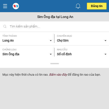
Đăng tin
Sim Ông địa tại Long An
TỈNH THÀNH
CHUYÊN MỤC
Long An
Chợ Sim
CHỦNG LOẠI
NHU CẦU
Sim Ông địa
Số cố định
GIÁ
Tất cả
Mục này hiện thời chưa có tin rao.
Bấm vào đây
để đăng tin rao của bạn.
Lọc