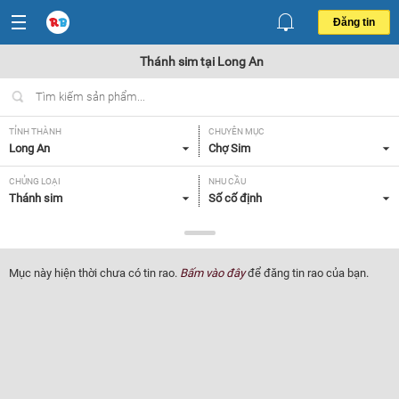
Đăng tin
Thánh sim tại Long An
TỈNH THÀNH
CHUYÊN MỤC
Long An
Chợ Sim
CHỦNG LOẠI
NHU CẦU
Thánh sim
Số cố định
GIÁ
Tất cả
Mục này hiện thời chưa có tin rao.
Bấm vào đây
để đăng tin rao của bạn.
Lọc