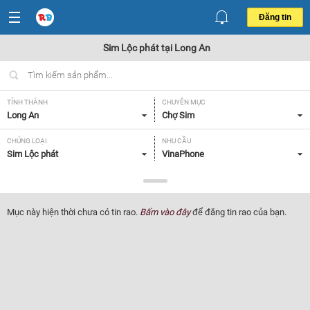
Đăng tin
Sim Lộc phát tại Long An
TỈNH THÀNH
CHUYÊN MỤC
Long An
Chợ Sim
CHỦNG LOẠI
NHU CẦU
Sim Lộc phát
VinaPhone
GIÁ
Tất cả
Mục này hiện thời chưa có tin rao.
Bấm vào đây
để đăng tin rao của bạn.
Lọc