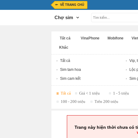
VỀ TRANG CHỦ
Chợ sim
Tất cả
VinaPhone
Mobifone
Viet
Khác
Tất cả
Vip, 
Sim tam hoa
Lộc p
Sim cam kết
Sim g
Tất cả
Giá < 1 triệu
1 - 5 triệu
100 - 200 triệu
Trên 200 triệu
Trang này hiện thời chưa có t