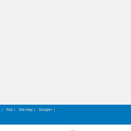
e
Rss
Site map
Google+
|
|
|
|