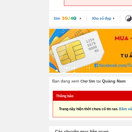
Sim
Kho số đẹp
Bạn đang xem
tại
Quảng Nam
Chợ Sim
Thông báo
Trang này hiện thời chưa có tin rao.
Bấm và
Các chuyên mục liên quan