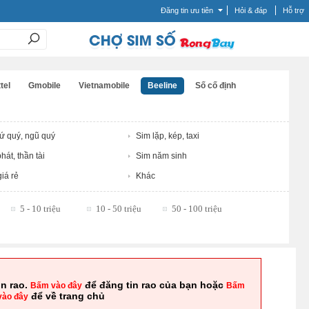
Đăng tin ưu tiên
Hỏi & đáp
Hỗ trợ
tel
Gmobile
Vietnamobile
Beeline
Số cố định
tứ quý, ngũ quý
Sim lặp, kép, taxi
hát, thần tài
Sim năm sinh
iá rẻ
Khác
5 - 10 triệu
10 - 50 triệu
50 - 100 triệu
in rao.
để đăng tin rao của bạn hoặc
Bấm vào đây
Bấm
để về trang chủ
vào đây