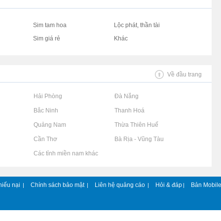
Sim tam hoa
Lộc phát, thần tài
Sim giá rẻ
Khác
Về đầu trang
Rao vặt tại Hải Phòng
Rao vặt tại Đà Nẵng
Rao vặt tại Bắc Ninh
Rao vặt tại Thanh Hoá
Rao vặt tại Quảng Nam
Rao vặt tại Thừa Thiên Huế
Rao vặt tại Cần Thơ
Rao vặt tại Bà Rịa - Vũng Tàu
Rao vặt tại Các tỉnh miền nam khác
hiếu nại
Chính sách bảo mật
Liên hệ quảng cáo
Hỏi & đáp
Bản Mobil
|
|
|
|