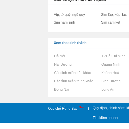
Vip, tứ quý, ngũ quý
Sim lặp, kép, taxi
Sim năm sinh
Sim cam kết
Xem theo tỉnh thành
Rao vặt tại Hà Nội
Rao vặt tại TP.Hồ Chí Minh
Rao vặt tại Hải Dương
Rao vặt tại Quảng Ninh
Rao vặt tại Các tỉnh miền bắc khác
Rao vặt tại Khánh Hoà
Rao vặt tại Các tỉnh miền trung khác
Rao vặt tại Bình Dương
Rao vặt tại Đồng Nai
Rao vặt tại Long An
New
Quy định, chính sách k
Quy chế Rồng Bay
|
Tìm kiếm nhanh