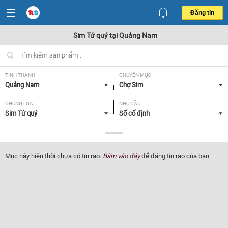
Đăng tin
Sim Tứ quý tại Quảng Nam
TỈNH THÀNH
CHUYÊN MỤC
Quảng Nam
Chợ Sim
CHỦNG LOẠI
NHU CẦU
Sim Tứ quý
Số cố định
GIÁ
Tất cả
Mục này hiện thời chưa có tin rao.
Bấm vào đây
để đăng tin rao của bạn.
Lọc