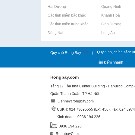
Rao vặt tại Hải Dương
Rao vặt tại Quảng Ninh
Rao vặt tại Các tỉnh miền bắc khác
Rao vặt tại Khánh Hoà
Rao vặt tại Các tỉnh miền trung khác
Rao vặt tại Bình Dương
Rao vặt tại Đồng Nai
Rao vặt tại Long An
New
Quy định, chính sách k
Quy chế Rồng Bay
|
Tìm kiếm nhanh
Rongbay.com
Tầng 17 Tòa nhà Center Building - Hapulico Comp
Quận Thanh Xuân, TP Hà Nội.
Lienhe@rongbay.com
CSKH: 024 73095555 (Ext: 456). Fax: 024 397
Kinh doanh: 0936 194 226
0936 194 226
RongbayCom