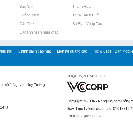
Rao vặt tại Bắc Ninh
Rao vặt tại Thanh Hoá
Rao vặt tại Quảng Nam
Rao vặt tại Thừa Thiên Huế
Rao vặt tại Cần Thơ
Rao vặt tại Bà Rịa - Vũng Tàu
Rao vặt tại Các tỉnh miền nam khác
hiếu nại
Chính sách bảo mật
Liên hệ quảng cáo
Hỏi & đáp
Bản Mobil
|
|
|
|
ĐƯỢC VẬN HÀNH BỞI
lex, số 1 Nguyễn Huy Tưởng,
Copyright © 2006 - RongBay.com
Công t
43413
Giấy đăng ký kinh doanh số: 010187122
Email: info@vccorp.vn