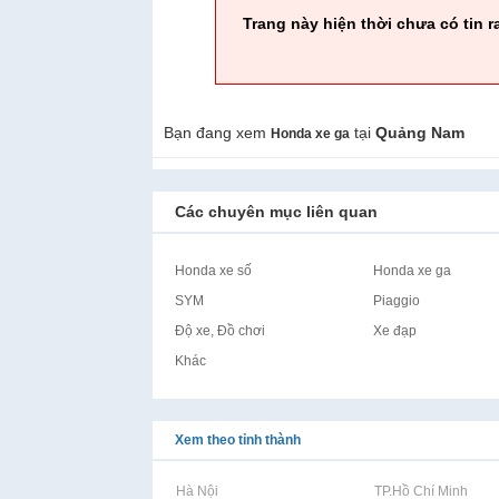
Trang này hiện thời chưa có tin r
Bạn đang xem
tại
Quảng Nam
Honda xe ga
Các chuyên mục liên quan
Honda xe số
Honda xe ga
SYM
Piaggio
Độ xe, Đồ chơi
Xe đạp
Khác
Xem theo tỉnh thành
Rao vặt tại Hà Nội
Rao vặt tại TP.Hồ Chí Minh