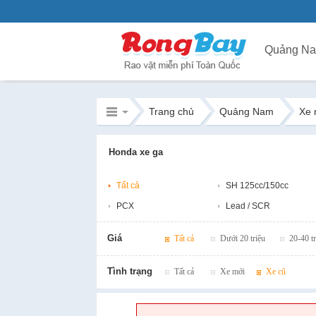
Quảng N
Trang chủ
Quảng Nam
Xe 
Honda xe ga
Tất cả
SH 125cc/150cc
PCX
Lead / SCR
Giá
Tất cả
Dưới 20 triệu
20-40 tr
Tình trạng
Tất cả
Xe mới
Xe cũ