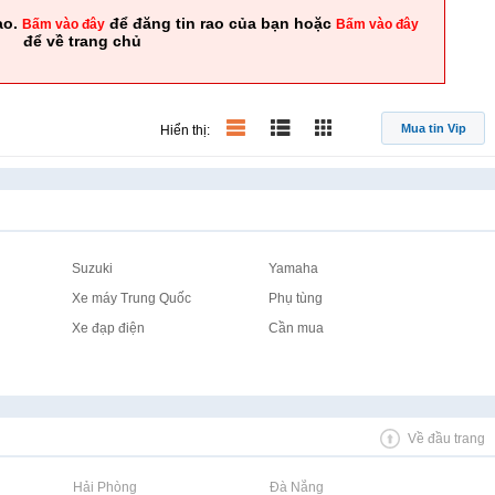
ao.
để đăng tin rao của bạn hoặc
Bấm vào đây
Bấm vào đây
để về trang chủ
Mua tin Vip
Hiển thị:
Suzuki
Yamaha
Xe máy Trung Quốc
Phụ tùng
Xe đạp điện
Cần mua
Về đầu trang
Rao vặt tại Hải Phòng
Rao vặt tại Đà Nẵng