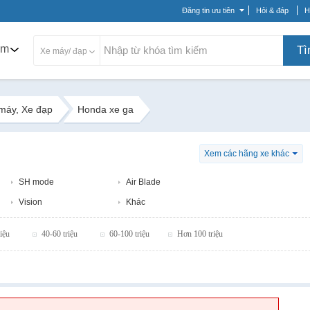
Đăng tin ưu tiên
Hỏi & đáp
H
am
Tì
Xe máy/ đạp
máy, Xe đạp
Honda xe ga
Xem các hãng xe khác
SH mode
Air Blade
Vision
Khác
iệu
40-60 triệu
60-100 triệu
Hơn 100 triệu