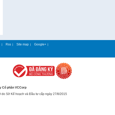
e
Rss
Site map
Google+
|
|
|
|
y Cổ phần VCCorp
9 do Sở Kế hoạch và Đầu tư cấp ngày 27/8/2015