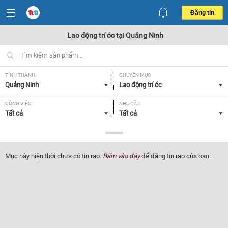
Đăng tin
Lao động trí óc tại Quảng Ninh
TỈNH THÀNH
CHUYÊN MỤC
Quảng Ninh
Lao động trí óc
CÔNG VIỆC
NHU CẦU
Tất cả
Tất cả
LOẠI HÌNH
Tất cả
Mục này hiện thời chưa có tin rao.
Bấm vào đây
để đăng tin rao của bạn.
Lọc