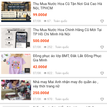
Thu Mua Nước Hoa Cũ Tận Nơi Giá Cao Hà
Nội, TPHCM
99.000đ
1
07/08
67
Toàn quốc
Thu Mua Nước Hoa Chính Hãng Cũ Mới Tại
TP Hồ Chí Minh Hà Nội
500.000đ
1
07/08
252
Toàn quốc
Đồng phục áo lớp BMT, Đăk Lắk Đồng Phục
Gia Minh
42.000đ
11
07/08
822
Toàn quốc
Nhà may Mai Anh nhận may đo quần áo ,
váy thời trang nữ
250.000đ
1
07/08
970
Toàn quốc