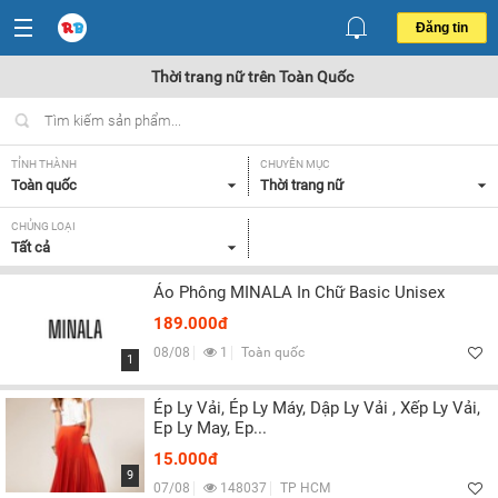
Đăng tin
Thời trang nữ trên Toàn Quốc
TỈNH THÀNH
CHUYÊN MỤC
Toàn quốc
Thời trang nữ
CHỦNG LOẠI
Tất cả
Áo Phông MINALA In Chữ Basic Unisex
189.000đ
08/08
1
Toàn quốc
1
Ép Ly Vải, Ép Ly Máy, Dập Ly Vải , Xếp Ly Vải,
Ep Ly May, Ep...
15.000đ
9
07/08
148037
TP HCM