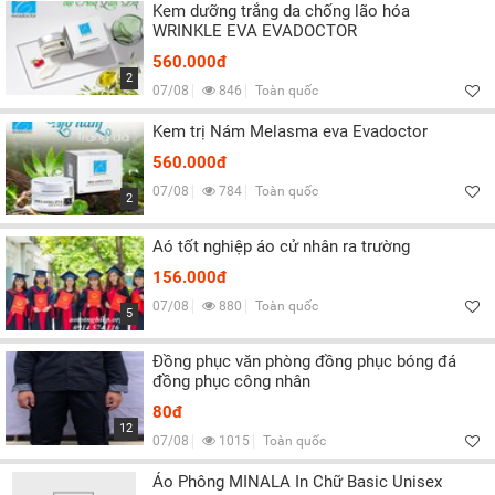
Kem dưỡng trắng da chống lão hóa
WRINKLE EVA EVADOCTOR
560.000đ
2
07/08
846
Toàn quốc
Kem trị Nám Melasma eva Evadoctor
560.000đ
07/08
784
Toàn quốc
2
Aó tốt nghiệp áo cử nhân ra trường
156.000đ
07/08
880
Toàn quốc
5
Đồng phục văn phòng đồng phục bóng đá
đồng phục công nhân
80đ
12
07/08
1015
Toàn quốc
Áo Phông MINALA In Chữ Basic Unisex