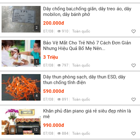
Dây chống bai,chống giãn, dây treo áo, dây
mobilon, dây bánh phở
200.000đ
2
07/08
910
Toàn quốc
Bảo Vệ Mắt Cho Trẻ Nhỏ 7 Cách Đơn Giản
Nhưng Hiệu Quả Bố Mẹ Nên...
3 Triệu
1
07/08
797
Toàn quốc
Dây thun phòng sạch, dây thun ESD, dây
thun chống tĩnh điện
590.000đ
4
07/08
891
Toàn quốc
Khăn phủ đàn piano giá rẻ siêu đẹp nhìn là
mê
990.000đ
12
07/08
884
Toàn quốc