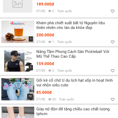
189.000đ
07/08
2
Toàn quốc
Khám phá chiết xuất bất tử Nguyên liệu
thiên nhiên cho làn da khỏe đẹp
200.000đ
1
07/08
1
Toàn quốc
Nâng Tầm Phong Cách Sân Pickleball Với
Mũ Thể Thao Cao Cấp
159.000đ
1
07/08
2
Toàn quốc
Gối kê cổ chữ U du lịch hạt xốp in hoạt hình
vui nhộn siêu cute
85.000đ
19
07/08
20
Toàn quốc
Giày nữ độn đế tăng chiều cao chất lượng
tphcm