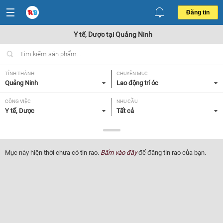
Đăng tin
Y tế, Dược tại Quảng Ninh
TỈNH THÀNH
CHUYÊN MỤC
Quảng Ninh
Lao động trí óc
CÔNG VIỆC
NHU CẦU
Y tế, Dược
Tất cả
LOẠI HÌNH
Tất cả
Mục này hiện thời chưa có tin rao.
Bấm vào đây
để đăng tin rao của bạn.
Lọc