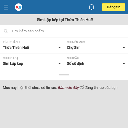
Đăng tin
Sim Lặp kép tại Thừa Thiên Huế
TỈNH THÀNH
CHUYÊN MỤC
Thừa Thiên Huế
Chợ Sim
CHỦNG LOẠI
NHU CẦU
Sim Lặp kép
Số cố định
GIÁ
Tất cả
Mục này hiện thời chưa có tin rao.
Bấm vào đây
để đăng tin rao của bạn.
Lọc