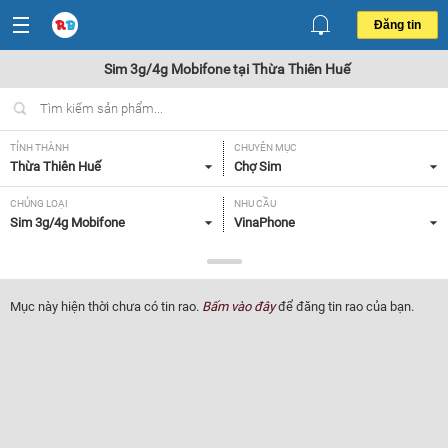
Đăng tin
Sim 3g/4g Mobifone tại Thừa Thiên Huế
TỈNH THÀNH
CHUYÊN MỤC
Thừa Thiên Huế
Chợ Sim
CHỦNG LOẠI
NHU CẦU
Sim 3g/4g Mobifone
VinaPhone
GIÁ
Tất cả
Mục này hiện thời chưa có tin rao.
Bấm vào đây
để đăng tin rao của bạn.
Lọc