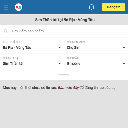
Đăng tin
Sim Thần tài tại Bà Rịa - Vũng Tàu
TỈNH THÀNH
CHUYÊN MỤC
Bà Rịa - Vũng Tàu
Chợ Sim
CHỦNG LOẠI
NHU CẦU
Sim Thần tài
Gmobile
GIÁ
Tất cả
Mục này hiện thời chưa có tin rao.
Bấm vào đây
để đăng tin rao của bạn.
Lọc