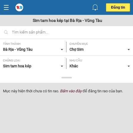
Đăng tin
Sim tam hoa kép tại Bà Rịa - Vũng Tàu
TỈNH THÀNH
CHUYÊN MỤC
Bà Rịa - Vũng Tàu
Chợ Sim
CHỦNG LOẠI
NHU CẦU
Sim tam hoa kép
Khác
GIÁ
Tất cả
Mục này hiện thời chưa có tin rao.
Bấm vào đây
để đăng tin rao của bạn.
Lọc