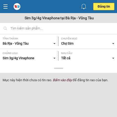
Đăng tin
Sim 3g/4g Vinaphone tại Bà Rịa - Vũng Tàu
TỈNH THÀNH
CHUYÊN MỤC
Bà Rịa - Vũng Tàu
Chợ Sim
CHỦNG LOẠI
NHU CẦU
Sim 3g/4g Vinaphone
Tất cả
GIÁ
Tất cả
Mục này hiện thời chưa có tin rao.
Bấm vào đây
để đăng tin rao của bạn.
Lọc