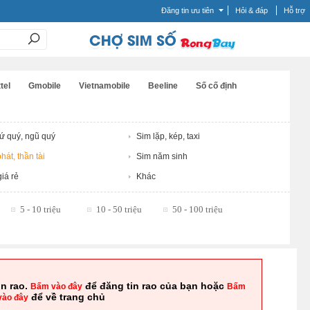
Đăng tin ưu tiên
Hỏi & đáp
Hỗ trợ
tel
Gmobile
Vietnamobile
Beeline
Số cố định
tứ quý, ngũ quý
Sim lặp, kép, taxi
hát, thần tài
Sim năm sinh
iá rẻ
Khác
5 - 10 triệu
10 - 50 triệu
50 - 100 triệu
in rao.
để đăng tin rao của bạn hoặc
Bấm vào đây
Bấm
để về trang chủ
vào đây