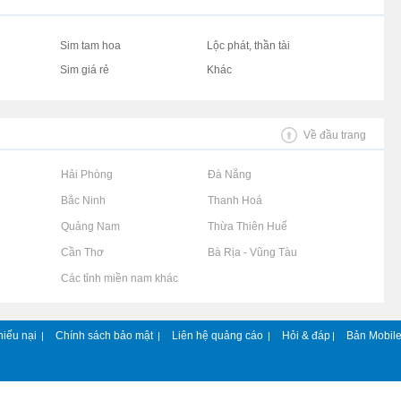
Sim tam hoa
Lộc phát, thần tài
Sim giá rẻ
Khác
Về đầu trang
Rao vặt tại Hải Phòng
Rao vặt tại Đà Nẵng
Rao vặt tại Bắc Ninh
Rao vặt tại Thanh Hoá
Rao vặt tại Quảng Nam
Rao vặt tại Thừa Thiên Huế
Rao vặt tại Cần Thơ
Rao vặt tại Bà Rịa - Vũng Tàu
Rao vặt tại Các tỉnh miền nam khác
hiếu nại
Chính sách bảo mật
Liên hệ quảng cáo
Hỏi & đáp
Bản Mobil
|
|
|
|