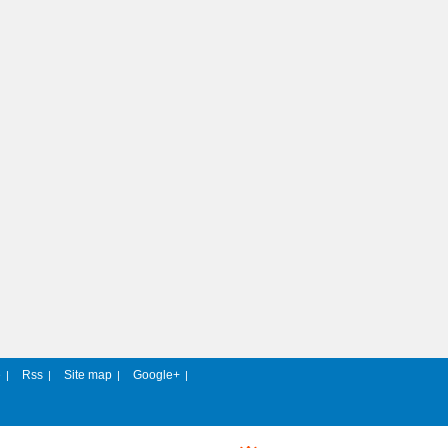
e
Rss
Site map
Google+
|
|
|
|