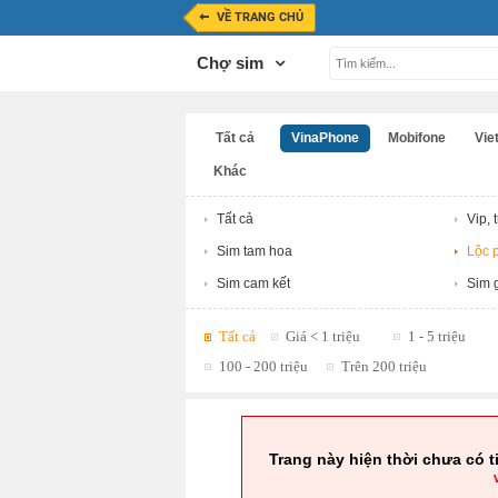
VỀ TRANG CHỦ
Chợ sim
Tất cả
VinaPhone
Mobifone
Viet
Khác
Tất cả
Vip, 
Sim tam hoa
Lộc p
Sim cam kết
Sim g
Tất cả
Giá < 1 triệu
1 - 5 triệu
100 - 200 triệu
Trên 200 triệu
Trang này hiện thời chưa có t