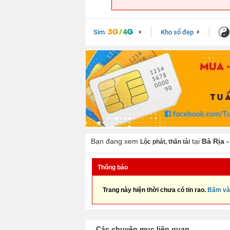
Sim
Kho số đẹp
Bạn đang xem
tại
Bà Rịa 
Lộc phát, thần tài
Thông báo
Trang này hiện thời chưa có tin rao.
Bấm và
Các chuyên mục liên quan