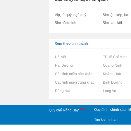
Vip, tứ quý, ngũ quý
Sim lặp, kép, taxi
Sim năm sinh
Sim cam kết
Xem theo tỉnh thành
Rao vặt tại Hà Nội
Rao vặt tại TP.Hồ Chí Minh
Rao vặt tại Hải Dương
Rao vặt tại Quảng Ninh
Rao vặt tại Các tỉnh miền bắc khác
Rao vặt tại Khánh Hoà
Rao vặt tại Các tỉnh miền trung khác
Rao vặt tại Bình Dương
Rao vặt tại Đồng Nai
Rao vặt tại Long An
New
Quy định, chính sách k
Quy chế Rồng Bay
|
Tìm kiếm nhanh