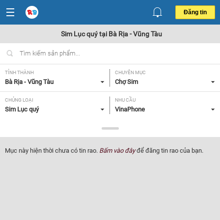
Đăng tin
Sim Lục quý tại Bà Rịa - Vũng Tàu
TỈNH THÀNH
CHUYÊN MỤC
Bà Rịa - Vũng Tàu
Chợ Sim
CHỦNG LOẠI
NHU CẦU
Sim Lục quý
VinaPhone
GIÁ
Tất cả
Mục này hiện thời chưa có tin rao.
Bấm vào đây
để đăng tin rao của bạn.
Lọc