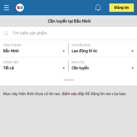
Đăng tin
Cần tuyển tại Bắc Ninh
TỈNH THÀNH
CHUYÊN MỤC
Bắc Ninh
Lao động trí óc
CÔNG VIỆC
NHU CẦU
Tất cả
Cần tuyển
LOẠI HÌNH
Tất cả
Mục này hiện thời chưa có tin rao.
Bấm vào đây
để đăng tin rao của bạn.
Lọc