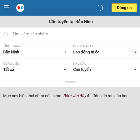
Đăng tin
Cần tuyển tại Bắc Ninh
TỈNH THÀNH
CHUYÊN MỤC
Bắc Ninh
Lao động trí óc
CÔNG VIỆC
NHU CẦU
Tất cả
Cần tuyển
LOẠI HÌNH
Tất cả
Mục này hiện thời chưa có tin rao.
Bấm vào đây
để đăng tin rao của bạn.
Lọc