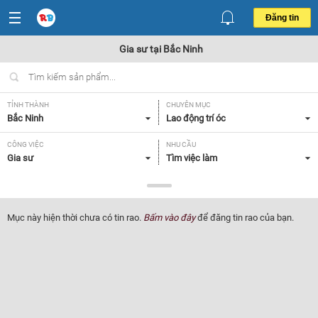
Đăng tin
Gia sư tại Bắc Ninh
TỈNH THÀNH
CHUYÊN MỤC
Bắc Ninh
Lao động trí óc
CÔNG VIỆC
NHU CẦU
Gia sư
Tìm việc làm
LOẠI HÌNH
Tất cả
Mục này hiện thời chưa có tin rao.
Bấm vào đây
để đăng tin rao của bạn.
Lọc