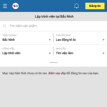
Đăng tin
Lập trình viên tại Bắc Ninh
TỈNH THÀNH
CHUYÊN MỤC
Bắc Ninh
Lao động trí óc
CÔNG VIỆC
NHU CẦU
Lập trình viên
Tìm việc làm
LOẠI HÌNH
Tất cả
Mục này hiện thời chưa có tin rao.
Bấm vào đây
để đăng tin rao của bạn.
Lọc