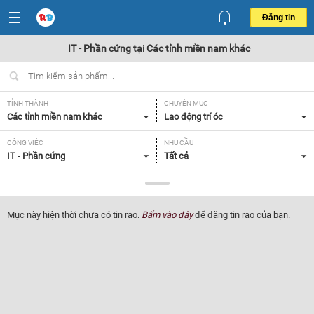
Đăng tin
IT - Phần cứng tại Các tỉnh miền nam khác
TỈNH THÀNH
CHUYÊN MỤC
Các tỉnh miền nam khác
Lao động trí óc
CÔNG VIỆC
NHU CẦU
IT - Phần cứng
Tất cả
LOẠI HÌNH
Tất cả
Mục này hiện thời chưa có tin rao.
Bấm vào đây
để đăng tin rao của bạn.
Lọc