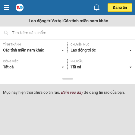
Đăng tin
Lao động trí óc tại Các tỉnh miền nam khác
TỈNH THÀNH
CHUYÊN MỤC
Các tỉnh miền nam khác
Lao động trí óc
CÔNG VIỆC
NHU CẦU
Tất cả
Tất cả
LOẠI HÌNH
Tất cả
Mục này hiện thời chưa có tin rao.
Bấm vào đây
để đăng tin rao của bạn.
Lọc