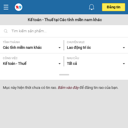
Đăng tin
Kế toán - Thuế tại Các tỉnh miền nam khác
TỈNH THÀNH
CHUYÊN MỤC
Các tỉnh miền nam khác
Lao động trí óc
CÔNG VIỆC
NHU CẦU
Kế toán - Thuế
Tất cả
LOẠI HÌNH
Tất cả
Mục này hiện thời chưa có tin rao.
Bấm vào đây
để đăng tin rao của bạn.
Lọc