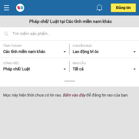
Đăng tin
Pháp chế/ Luật tại Các tỉnh miền nam khác
TỈNH THÀNH
CHUYÊN MỤC
Các tỉnh miền nam khác
Lao động trí óc
CÔNG VIỆC
NHU CẦU
Pháp chế/ Luật
Tất cả
LOẠI HÌNH
Tất cả
Mục này hiện thời chưa có tin rao.
Bấm vào đây
để đăng tin rao của bạn.
Lọc