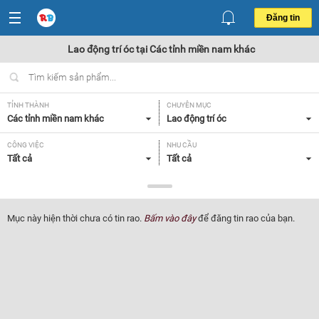
Đăng tin
Lao động trí óc tại Các tỉnh miền nam khác
TỈNH THÀNH
CHUYÊN MỤC
Các tỉnh miền nam khác
Lao động trí óc
CÔNG VIỆC
NHU CẦU
Tất cả
Tất cả
LOẠI HÌNH
Tất cả
Mục này hiện thời chưa có tin rao.
Bấm vào đây
để đăng tin rao của bạn.
Lọc