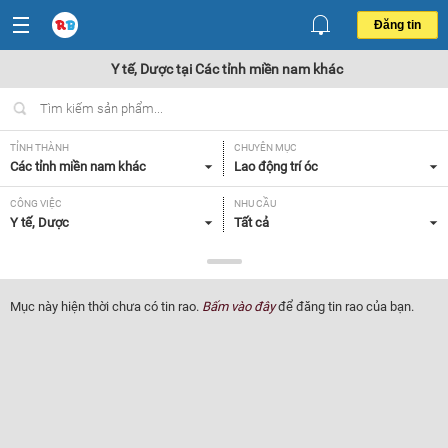
Đăng tin
Y tế, Dược tại Các tỉnh miền nam khác
TỈNH THÀNH
CHUYÊN MỤC
Các tỉnh miền nam khác
Lao động trí óc
CÔNG VIỆC
NHU CẦU
Y tế, Dược
Tất cả
LOẠI HÌNH
Tất cả
Mục này hiện thời chưa có tin rao.
Bấm vào đây
để đăng tin rao của bạn.
Lọc