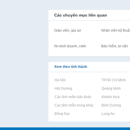
Các chuyên mục liên quan
Giáo viên, gia sư
Nhân viên kỹ thuậ
Nv kinh doanh, cskh
Bảo hiểm, tư vấn
Xem theo tỉnh thành
Rao vặt tại Hà Nội
Rao vặt tại TP.Hồ Chí Minh
Rao vặt tại Hải Dương
Rao vặt tại Quảng Ninh
Rao vặt tại Các tỉnh miền bắc khác
Rao vặt tại Khánh Hoà
Rao vặt tại Các tỉnh miền trung khác
Rao vặt tại Bình Dương
Rao vặt tại Đồng Nai
Rao vặt tại Long An