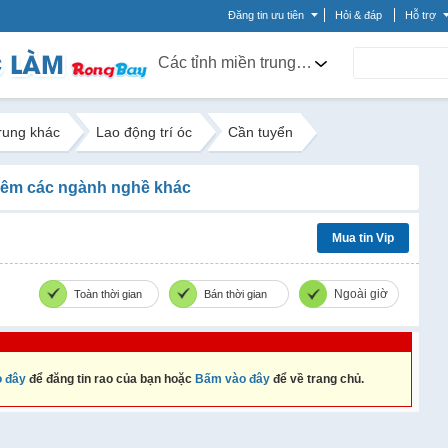
Đăng tin ưu tiên
Hỏi & đáp
Hỗ trợ
Các tỉnh miền trung khác
trung khác
Lao động trí óc
Cần tuyển
êm các ngành nghề khác
Mua tin Vip
Ngoài giờ
Toàn thời gian
Bán thời gian
 đây
để đăng tin rao của bạn hoặc
Bấm vào đây
để về trang chủ.