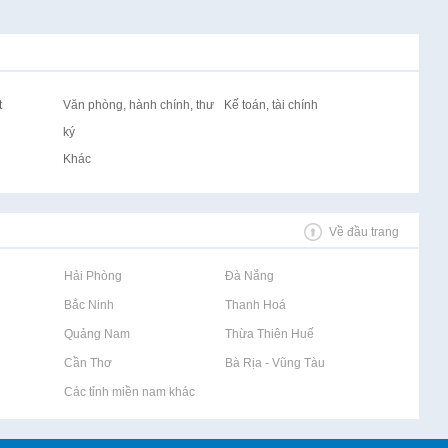
t
Văn phòng, hành chính, thư
Kế toán, tài chính
ký
Khác
Về đầu trang
Rao vặt tại Hải Phòng
Rao vặt tại Đà Nẵng
Rao vặt tại Bắc Ninh
Rao vặt tại Thanh Hoá
Rao vặt tại Quảng Nam
Rao vặt tại Thừa Thiên Huế
Rao vặt tại Cần Thơ
Rao vặt tại Bà Rịa - Vũng Tàu
Rao vặt tại Các tỉnh miền nam khác