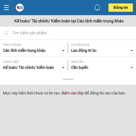
Đăng tin
Kế toán/ Tài chính/ Kiểm toán tại Các tỉnh miền trung khác
TỈNH THÀNH
CHUYÊN MỤC
Các tỉnh miền trung khác
Lao động trí óc
CÔNG VIỆC
NHU CẦU
Kế toán/ Tài chính/ Kiểm toán
Cần tuyển
LOẠI HÌNH
Tất cả
Mục này hiện thời chưa có tin rao.
Bấm vào đây
để đăng tin rao của bạn.
Lọc