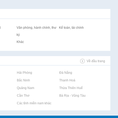
t
Văn phòng, hành chính, thư
Kế toán, tài chính
ký
Khác
Về đầu trang
Rao vặt tại Hải Phòng
Rao vặt tại Đà Nẵng
Rao vặt tại Bắc Ninh
Rao vặt tại Thanh Hoá
Rao vặt tại Quảng Nam
Rao vặt tại Thừa Thiên Huế
Rao vặt tại Cần Thơ
Rao vặt tại Bà Rịa - Vũng Tàu
Rao vặt tại Các tỉnh miền nam khác