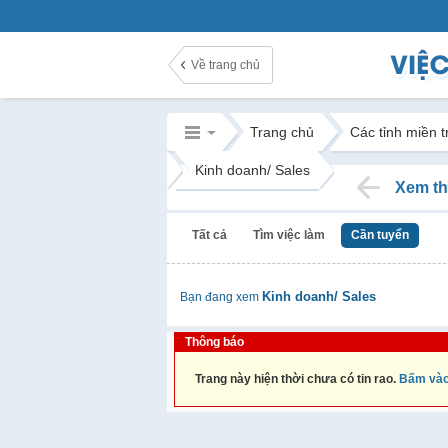
Về trang chủ
Trang chủ
Các tỉnh miền 
Kinh doanh/ Sales
Xem th
Tất cả
Tìm việc làm
Cần tuyển
Kinh doanh/ Sales
Bạn đang xem
Thông báo
Trang này hiện thời chưa có tin rao.
Bấm vào