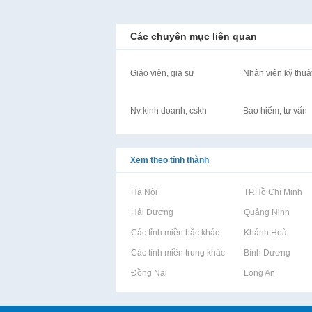
Các chuyên mục liên quan
Giáo viên, gia sư
Nhân viên kỹ thuậ
Nv kinh doanh, cskh
Bảo hiểm, tư vấn
Xem theo tỉnh thành
Rao vặt tại Hà Nội
Rao vặt tại TP.Hồ Chí Minh
Rao vặt tại Hải Dương
Rao vặt tại Quảng Ninh
Rao vặt tại Các tỉnh miền bắc khác
Rao vặt tại Khánh Hoà
Rao vặt tại Các tỉnh miền trung khác
Rao vặt tại Bình Dương
Rao vặt tại Đồng Nai
Rao vặt tại Long An