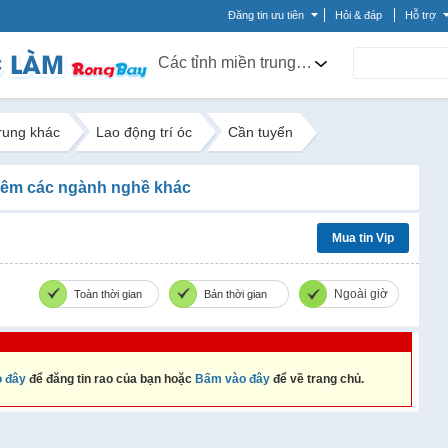
Đăng tin ưu tiên
Hỏi & đáp
Hỗ trợ
Các tỉnh miền trung khác
trung khác
Lao động trí óc
Cần tuyển
êm các ngành nghề khác
Mua tin Vip
Ngoài giờ
Toàn thời gian
Bán thời gian
 đây
để đăng tin rao của bạn hoặc
Bấm vào đây
để về trang chủ.