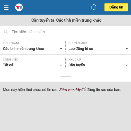
Đăng tin
Cần tuyển tại Các tỉnh miền trung khác
TỈNH THÀNH
CHUYÊN MỤC
Các tỉnh miền trung khác
Lao động trí óc
CÔNG VIỆC
NHU CẦU
Tất cả
Cần tuyển
LOẠI HÌNH
Tất cả
Mục này hiện thời chưa có tin rao.
Bấm vào đây
để đăng tin rao của bạn.
Lọc