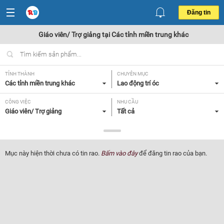
Đăng tin
Giáo viên/ Trợ giảng tại Các tỉnh miền trung khác
TỈNH THÀNH
CHUYÊN MỤC
Các tỉnh miền trung khác
Lao động trí óc
CÔNG VIỆC
NHU CẦU
Giáo viên/ Trợ giảng
Tất cả
LOẠI HÌNH
Tất cả
Mục này hiện thời chưa có tin rao.
Bấm vào đây
để đăng tin rao của bạn.
Lọc