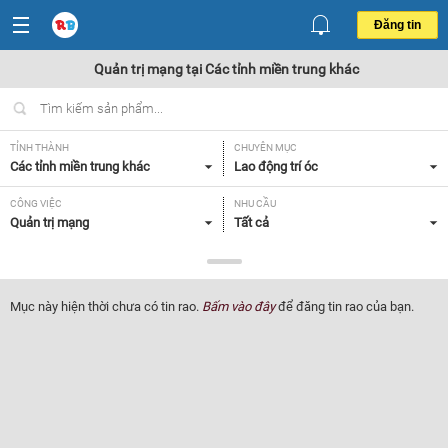
Đăng tin
Quản trị mạng tại Các tỉnh miền trung khác
TỈNH THÀNH
CHUYÊN MỤC
Các tỉnh miền trung khác
Lao động trí óc
CÔNG VIỆC
NHU CẦU
Quản trị mạng
Tất cả
LOẠI HÌNH
Tất cả
Mục này hiện thời chưa có tin rao.
Bấm vào đây
để đăng tin rao của bạn.
Lọc