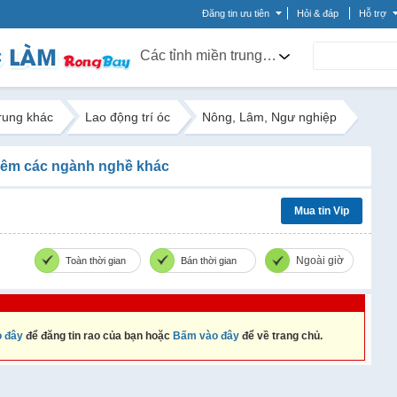
Đăng tin ưu tiên
Hỏi & đáp
Hỗ trợ
Các tỉnh miền trung khác
trung khác
Lao động trí óc
Nông, Lâm, Ngư nghiệp
êm các ngành nghề khác
Mua tin Vip
Ngoài giờ
Toàn thời gian
Bán thời gian
 đây
để đăng tin rao của bạn hoặc
Bấm vào đây
để về trang chủ.