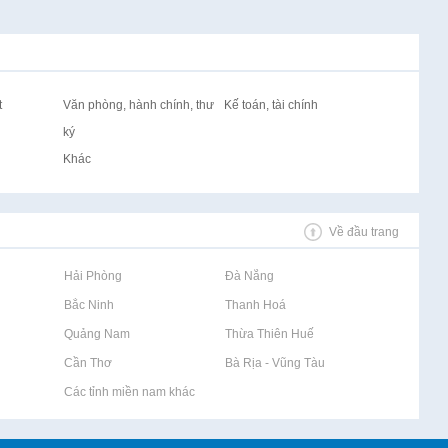
t
Văn phòng, hành chính, thư
Kế toán, tài chính
ký
Khác
Về đầu trang
Rao vặt tại Hải Phòng
Rao vặt tại Đà Nẵng
Rao vặt tại Bắc Ninh
Rao vặt tại Thanh Hoá
Rao vặt tại Quảng Nam
Rao vặt tại Thừa Thiên Huế
Rao vặt tại Cần Thơ
Rao vặt tại Bà Rịa - Vũng Tàu
Rao vặt tại Các tỉnh miền nam khác