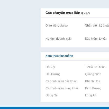
Các chuyên mục liên quan
Giáo viên, gia sư
Nhân viên kỹ thuậ
Nv kinh doanh, cskh
Bảo hiểm, tư vấn
Xem theo tỉnh thành
Rao vặt tại Hà Nội
Rao vặt tại TP.Hồ Chí Minh
Rao vặt tại Hải Dương
Rao vặt tại Quảng Ninh
Rao vặt tại Các tỉnh miền bắc khác
Rao vặt tại Khánh Hoà
Rao vặt tại Các tỉnh miền trung khác
Rao vặt tại Bình Dương
Rao vặt tại Đồng Nai
Rao vặt tại Long An