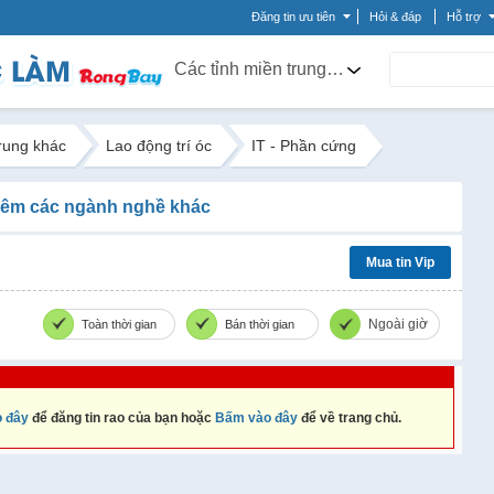
Đăng tin ưu tiên
Hỏi & đáp
Hỗ trợ
Các tỉnh miền trung khác
trung khác
Lao động trí óc
IT - Phần cứng
êm các ngành nghề khác
Mua tin Vip
Ngoài giờ
Toàn thời gian
Bán thời gian
 đây
để đăng tin rao của bạn hoặc
Bấm vào đây
để về trang chủ.