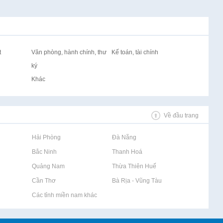
t
Văn phòng, hành chính, thư
Kế toán, tài chính
ký
Khác
Về đầu trang
Rao vặt tại Hải Phòng
Rao vặt tại Đà Nẵng
Rao vặt tại Bắc Ninh
Rao vặt tại Thanh Hoá
Rao vặt tại Quảng Nam
Rao vặt tại Thừa Thiên Huế
Rao vặt tại Cần Thơ
Rao vặt tại Bà Rịa - Vũng Tàu
Rao vặt tại Các tỉnh miền nam khác