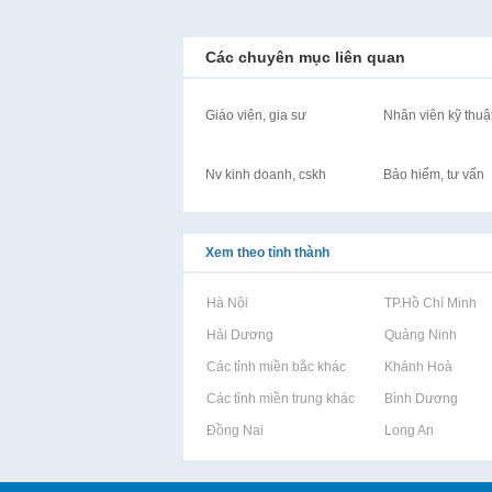
Các chuyên mục liên quan
Giáo viên, gia sư
Nhân viên kỹ thuậ
Nv kinh doanh, cskh
Bảo hiểm, tư vấn
Xem theo tỉnh thành
Rao vặt tại Hà Nội
Rao vặt tại TP.Hồ Chí Minh
Rao vặt tại Hải Dương
Rao vặt tại Quảng Ninh
Rao vặt tại Các tỉnh miền bắc khác
Rao vặt tại Khánh Hoà
Rao vặt tại Các tỉnh miền trung khác
Rao vặt tại Bình Dương
Rao vặt tại Đồng Nai
Rao vặt tại Long An