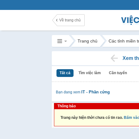
Về trang chủ
Trang chủ
Các tỉnh miền 
Xem th
Tất cả
Tìm việc làm
Cần tuyển
IT - Phần cứng
Bạn đang xem
Thông báo
Trang này hiện thời chưa có tin rao.
Bấm vào