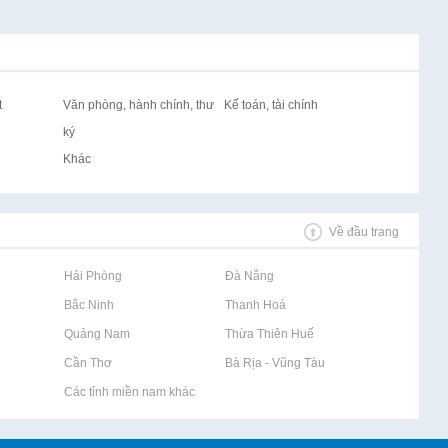
t
Văn phòng, hành chính, thư
Kế toán, tài chính
ký
Khác
Về đầu trang
Rao vặt tại Hải Phòng
Rao vặt tại Đà Nẵng
Rao vặt tại Bắc Ninh
Rao vặt tại Thanh Hoá
Rao vặt tại Quảng Nam
Rao vặt tại Thừa Thiên Huế
Rao vặt tại Cần Thơ
Rao vặt tại Bà Rịa - Vũng Tàu
Rao vặt tại Các tỉnh miền nam khác