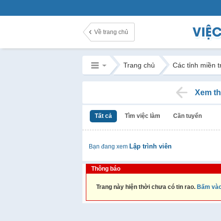
Về trang chủ
Trang chủ
Các tỉnh miền 
Xem th
Tất cả
Tìm việc làm
Cần tuyển
Lập trình viên
Bạn đang xem
Thông báo
Trang này hiện thời chưa có tin rao.
Bấm vào