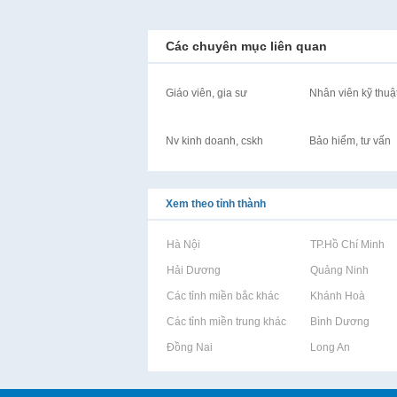
Các chuyên mục liên quan
Giáo viên, gia sư
Nhân viên kỹ thuậ
Nv kinh doanh, cskh
Bảo hiểm, tư vấn
Xem theo tỉnh thành
Rao vặt tại Hà Nội
Rao vặt tại TP.Hồ Chí Minh
Rao vặt tại Hải Dương
Rao vặt tại Quảng Ninh
Rao vặt tại Các tỉnh miền bắc khác
Rao vặt tại Khánh Hoà
Rao vặt tại Các tỉnh miền trung khác
Rao vặt tại Bình Dương
Rao vặt tại Đồng Nai
Rao vặt tại Long An