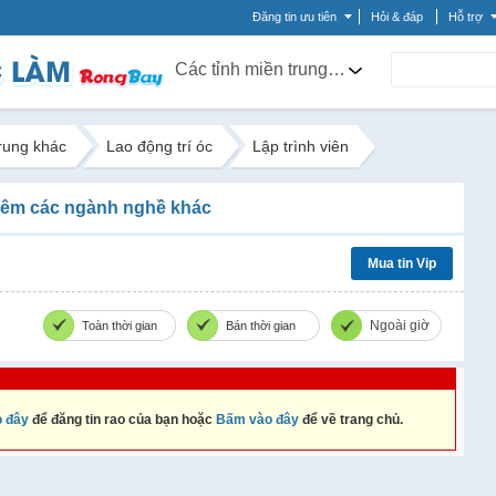
Đăng tin ưu tiên
Hỏi & đáp
Hỗ trợ
Các tỉnh miền trung khác
trung khác
Lao động trí óc
Lập trình viên
êm các ngành nghề khác
Mua tin Vip
Ngoài giờ
Toàn thời gian
Bán thời gian
 đây
để đăng tin rao của bạn hoặc
Bấm vào đây
để về trang chủ.