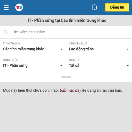
Đăng tin
IT - Phần cứng tại Các tỉnh miền trung khác
TỈNH THÀNH
CHUYÊN MỤC
Các tỉnh miền trung khác
Lao động trí óc
CÔNG VIỆC
NHU CẦU
IT - Phần cứng
Tất cả
LOẠI HÌNH
Tất cả
Mục này hiện thời chưa có tin rao.
Bấm vào đây
để đăng tin rao của bạn.
Lọc