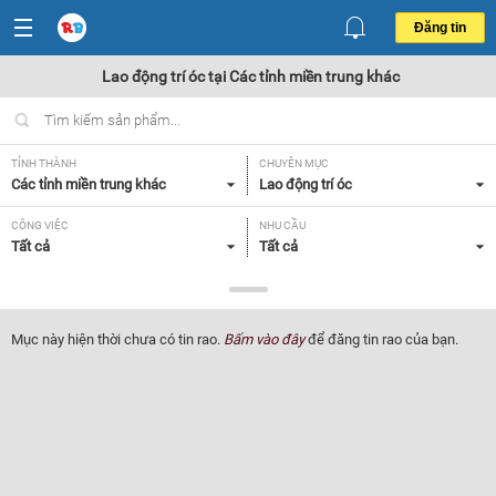
Đăng tin
Lao động trí óc tại Các tỉnh miền trung khác
TỈNH THÀNH
CHUYÊN MỤC
Các tỉnh miền trung khác
Lao động trí óc
CÔNG VIỆC
NHU CẦU
Tất cả
Tất cả
LOẠI HÌNH
Tất cả
Mục này hiện thời chưa có tin rao.
Bấm vào đây
để đăng tin rao của bạn.
Lọc