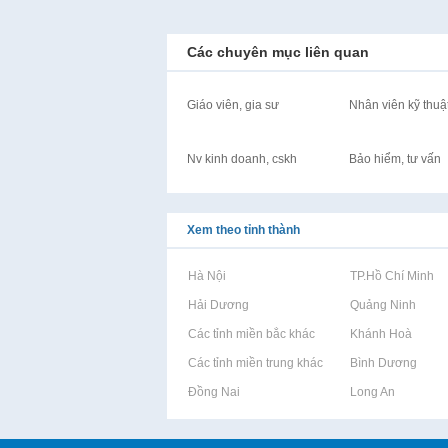
Các chuyên mục liên quan
Giáo viên, gia sư
Nhân viên kỹ thuậ
Nv kinh doanh, cskh
Bảo hiểm, tư vấn
Xem theo tỉnh thành
Rao vặt tại Hà Nội
Rao vặt tại TP.Hồ Chí Minh
Rao vặt tại Hải Dương
Rao vặt tại Quảng Ninh
Rao vặt tại Các tỉnh miền bắc khác
Rao vặt tại Khánh Hoà
Rao vặt tại Các tỉnh miền trung khác
Rao vặt tại Bình Dương
Rao vặt tại Đồng Nai
Rao vặt tại Long An