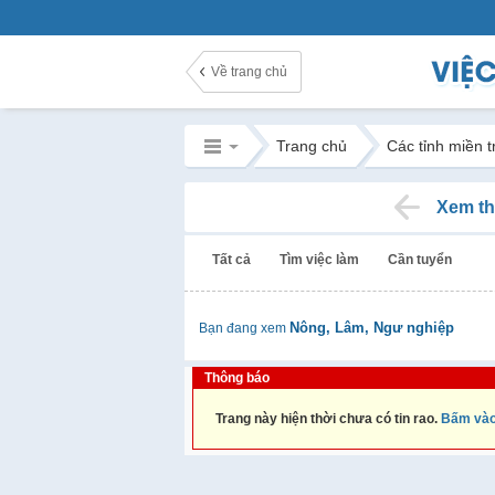
Về trang chủ
Trang chủ
Các tỉnh miền 
Xem th
Tất cả
Tìm việc làm
Cần tuyển
Nông, Lâm, Ngư nghiệp
Bạn đang xem
Thông báo
Trang này hiện thời chưa có tin rao.
Bấm vào