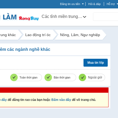
Đăng tin ưu tiên
Hỏi & đáp
Hỗ trợ
Các tỉnh miền trung khác
trung khác
Lao động trí óc
Nông, Lâm, Ngư nghiệp
êm các ngành nghề khác
Mua tin Vip
Ngoài giờ
Toàn thời gian
Bán thời gian
 đây
để đăng tin rao của bạn hoặc
Bấm vào đây
để về trang chủ.