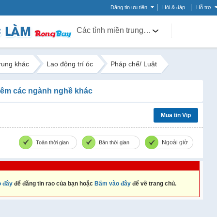
Đăng tin ưu tiên
Hỏi & đáp
Hỗ trợ
Các tỉnh miền trung khác
trung khác
Lao động trí óc
Pháp chế/ Luật
êm các ngành nghề khác
Mua tin Vip
Ngoài giờ
Toàn thời gian
Bán thời gian
 đây
để đăng tin rao của bạn hoặc
Bấm vào đây
để về trang chủ.