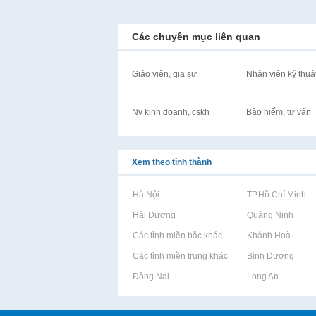
Các chuyên mục liên quan
Giáo viên, gia sư
Nhân viên kỹ thuậ
Nv kinh doanh, cskh
Bảo hiểm, tư vấn
Xem theo tỉnh thành
Rao vặt tại Hà Nội
Rao vặt tại TP.Hồ Chí Minh
Rao vặt tại Hải Dương
Rao vặt tại Quảng Ninh
Rao vặt tại Các tỉnh miền bắc khác
Rao vặt tại Khánh Hoà
Rao vặt tại Các tỉnh miền trung khác
Rao vặt tại Bình Dương
Rao vặt tại Đồng Nai
Rao vặt tại Long An