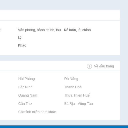
t
Văn phòng, hành chính, thư
Kế toán, tài chính
ký
Khác
Về đầu trang
Rao vặt tại Hải Phòng
Rao vặt tại Đà Nẵng
Rao vặt tại Bắc Ninh
Rao vặt tại Thanh Hoá
Rao vặt tại Quảng Nam
Rao vặt tại Thừa Thiên Huế
Rao vặt tại Cần Thơ
Rao vặt tại Bà Rịa - Vũng Tàu
Rao vặt tại Các tỉnh miền nam khác