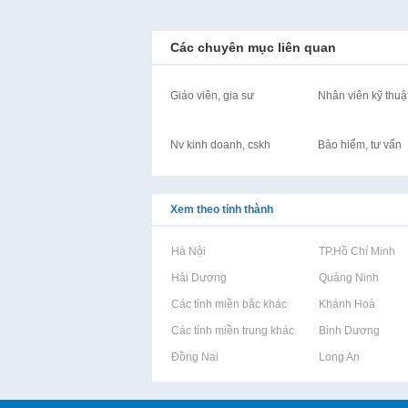
Các chuyên mục liên quan
Giáo viên, gia sư
Nhân viên kỹ thuậ
Nv kinh doanh, cskh
Bảo hiểm, tư vấn
Xem theo tỉnh thành
Rao vặt tại Hà Nội
Rao vặt tại TP.Hồ Chí Minh
Rao vặt tại Hải Dương
Rao vặt tại Quảng Ninh
Rao vặt tại Các tỉnh miền bắc khác
Rao vặt tại Khánh Hoà
Rao vặt tại Các tỉnh miền trung khác
Rao vặt tại Bình Dương
Rao vặt tại Đồng Nai
Rao vặt tại Long An