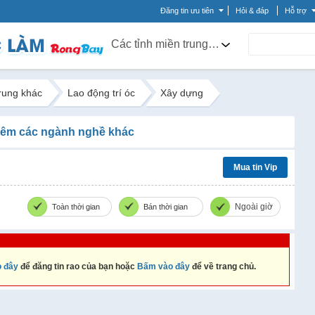
Đăng tin ưu tiên
Hỏi & đáp
Hỗ trợ
Các tỉnh miền trung khác
trung khác
Lao động trí óc
Xây dựng
êm các ngành nghề khác
Mua tin Vip
Ngoài giờ
Toàn thời gian
Bán thời gian
 đây
để đăng tin rao của bạn hoặc
Bấm vào đây
để về trang chủ.