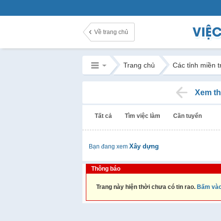
Về trang chủ
Trang chủ
Các tỉnh miền 
Xem th
Tất cả
Tìm việc làm
Cần tuyển
Xây dựng
Bạn đang xem
Thông báo
Trang này hiện thời chưa có tin rao.
Bấm vào