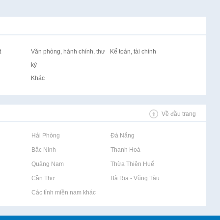
t
Văn phòng, hành chính, thư
Kế toán, tài chính
ký
Khác
Về đầu trang
Rao vặt tại Hải Phòng
Rao vặt tại Đà Nẵng
Rao vặt tại Bắc Ninh
Rao vặt tại Thanh Hoá
Rao vặt tại Quảng Nam
Rao vặt tại Thừa Thiên Huế
Rao vặt tại Cần Thơ
Rao vặt tại Bà Rịa - Vũng Tàu
Rao vặt tại Các tỉnh miền nam khác