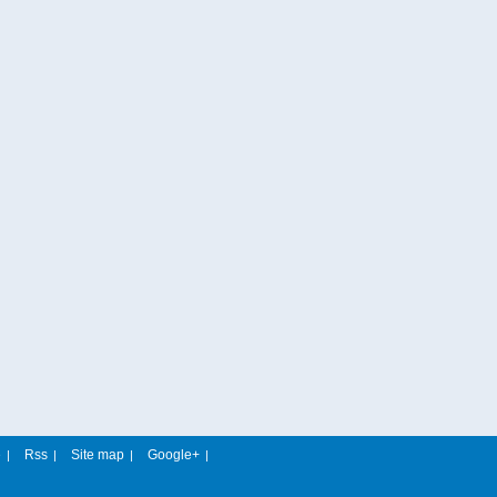
e
Rss
Site map
Google+
|
|
|
|