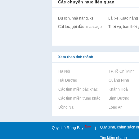
Các chuyên mục liên quan
Du lịch, nhà hàng, ks
Lái xe, Giao hàng
Cắt tóc, gội đầu, massage
Thời vụ, bán thời 
Xem theo tỉnh thành
Rao vặt tại Hà Nội
Rao vặt tại TP.Hồ Chí Minh
Rao vặt tại Hải Dương
Rao vặt tại Quảng Ninh
Rao vặt tại Các tỉnh miền bắc khác
Rao vặt tại Khánh Hoà
Rao vặt tại Các tỉnh miền trung khác
Rao vặt tại Bình Dương
Rao vặt tại Đồng Nai
Rao vặt tại Long An
New
Quy định, chính sách k
Quy chế Rồng Bay
|
Tìm kiếm nhanh