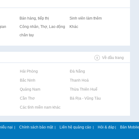
Bán hàng, tiếp thị
Sinh viên làm thêm
gian
Công nhân, Thợ, Lao động
Khác
chân tay
Về đầu trang
Rao vặt tại Hải Phòng
Rao vặt tại Đà Nẵng
Rao vặt tại Bắc Ninh
Rao vặt tại Thanh Hoá
Rao vặt tại Quảng Nam
Rao vặt tại Thừa Thiên Huế
Rao vặt tại Cần Thơ
Rao vặt tại Bà Rịa - Vũng Tàu
Rao vặt tại Các tỉnh miền nam khác
hiếu nại
Chính sách bảo mật
Liên hệ quảng cáo
Hỏi & đáp
Bản Mobil
|
|
|
|