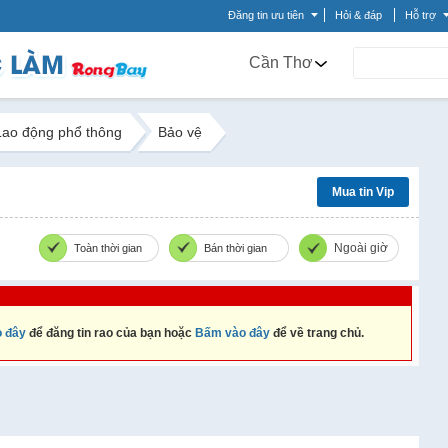
Đăng tin ưu tiên
Hỏi & đáp
Hỗ trợ
Cần Thơ
Lao động phổ thông
Bảo vệ
Mua tin Vip
Ngoài giờ
Toàn thời gian
Bán thời gian
 đây
để đăng tin rao của bạn hoặc
Bấm vào đây
để về trang chủ.