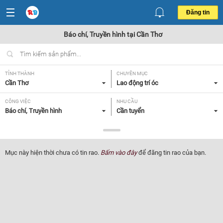
Đăng tin
Báo chí, Truyền hình tại Cần Thơ
TỈNH THÀNH
CHUYÊN MỤC
Cần Thơ
Lao động trí óc
CÔNG VIỆC
NHU CẦU
Báo chí, Truyền hình
Cần tuyển
LOẠI HÌNH
Tất cả
Mục này hiện thời chưa có tin rao.
Bấm vào đây
để đăng tin rao của bạn.
Lọc