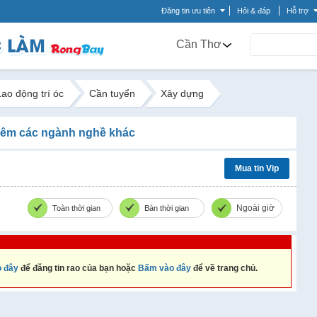
Đăng tin ưu tiên
Hỏi & đáp
Hỗ trợ
Cần Thơ
Lao động trí óc
Cần tuyển
Xây dựng
êm các ngành nghề khác
Mua tin Vip
Ngoài giờ
Toàn thời gian
Bán thời gian
 đây
để đăng tin rao của bạn hoặc
Bấm vào đây
để về trang chủ.