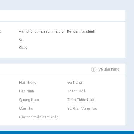
t
Văn phòng, hành chính, thư
Kế toán, tài chính
ký
Khác
Về đầu trang
Rao vặt tại Hải Phòng
Rao vặt tại Đà Nẵng
Rao vặt tại Bắc Ninh
Rao vặt tại Thanh Hoá
Rao vặt tại Quảng Nam
Rao vặt tại Thừa Thiên Huế
Rao vặt tại Cần Thơ
Rao vặt tại Bà Rịa - Vũng Tàu
Rao vặt tại Các tỉnh miền nam khác