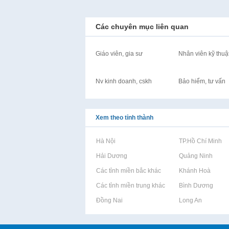
Các chuyên mục liên quan
Giáo viên, gia sư
Nhân viên kỹ thuậ
Nv kinh doanh, cskh
Bảo hiểm, tư vấn
Xem theo tỉnh thành
Rao vặt tại Hà Nội
Rao vặt tại TP.Hồ Chí Minh
Rao vặt tại Hải Dương
Rao vặt tại Quảng Ninh
Rao vặt tại Các tỉnh miền bắc khác
Rao vặt tại Khánh Hoà
Rao vặt tại Các tỉnh miền trung khác
Rao vặt tại Bình Dương
Rao vặt tại Đồng Nai
Rao vặt tại Long An