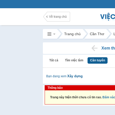
Về trang chủ
Trang chủ
Cần Thơ
Xem th
Tất cả
Tìm việc làm
Cần tuyển
Xây dựng
Bạn đang xem
Thông báo
Trang này hiện thời chưa có tin rao.
Bấm vào