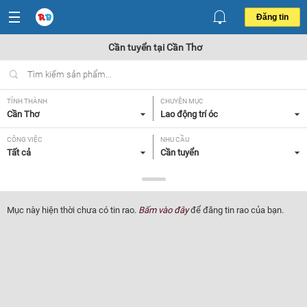
Đăng tin
Cần tuyển tại Cần Thơ
TỈNH THÀNH
CHUYÊN MỤC
Cần Thơ
Lao động trí óc
CÔNG VIỆC
NHU CẦU
Tất cả
Cần tuyển
LOẠI HÌNH
Tất cả
Mục này hiện thời chưa có tin rao.
Bấm vào đây
để đăng tin rao của bạn.
Lọc