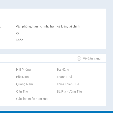
t
Văn phòng, hành chính, thư
Kế toán, tài chính
ký
Khác
Về đầu trang
Rao vặt tại Hải Phòng
Rao vặt tại Đà Nẵng
Rao vặt tại Bắc Ninh
Rao vặt tại Thanh Hoá
Rao vặt tại Quảng Nam
Rao vặt tại Thừa Thiên Huế
Rao vặt tại Cần Thơ
Rao vặt tại Bà Rịa - Vũng Tàu
Rao vặt tại Các tỉnh miền nam khác