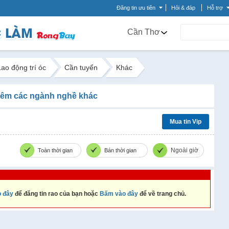
Đăng tin ưu tiên
Hỏi & đáp
Hỗ trợ
Cần Thơ
Lao động trí óc
Cần tuyển
Khác
êm các ngành nghề khác
Mua tin Vip
Ngoài giờ
Toàn thời gian
Bán thời gian
 đây
để đăng tin rao của bạn hoặc
Bấm vào đây
để về trang chủ.