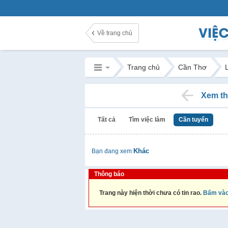
Về trang chủ
Trang chủ
Cần Thơ
Xem th
Tất cả
Tìm việc làm
Cần tuyển
Khác
Bạn đang xem
Thông báo
Trang này hiện thời chưa có tin rao.
Bấm vào