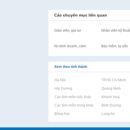
Các chuyên mục liên quan
Giáo viên, gia sư
Nhân viên kỹ thuậ
Nv kinh doanh, cskh
Bảo hiểm, tư vấn
Xem theo tỉnh thành
Rao vặt tại Hà Nội
Rao vặt tại TP.Hồ Chí Minh
Rao vặt tại Hải Dương
Rao vặt tại Quảng Ninh
Rao vặt tại Các tỉnh miền bắc khác
Rao vặt tại Khánh Hoà
Rao vặt tại Các tỉnh miền trung khác
Rao vặt tại Bình Dương
Rao vặt tại Đồng Nai
Rao vặt tại Long An